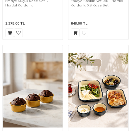
Emaye Küçük Kase Seti 2li -
Emaye Sosluk Seti 3lü - Hardal
Hardal Kordonlu
Kordonlu XS Kase Seti
1.375,00
TL
849,00
TL