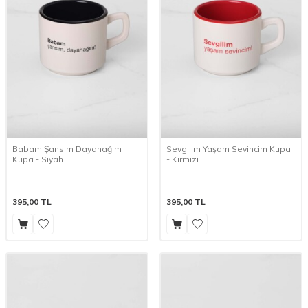
Babam Şansım Dayanağım
Sevgilim Yaşam Sevincim Kupa
Kupa - Siyah
- Kırmızı
395,00
TL
395,00
TL