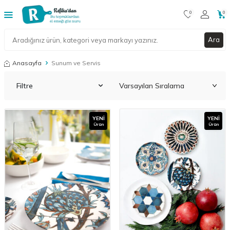
0
0
Ara
Anasayfa
Sunum ve Servis
Filtre
YENI
YENI
Ürün
Ürün