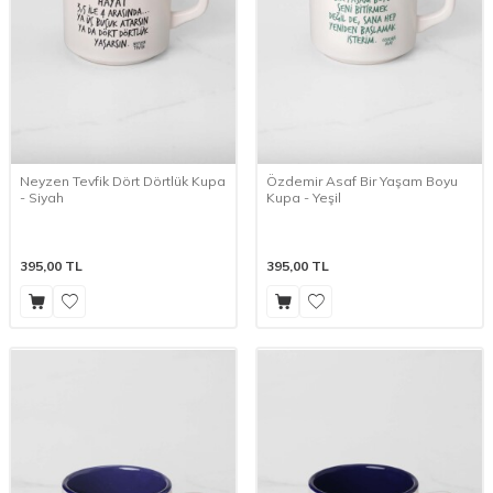
Neyzen Tevfik Dört Dörtlük Kupa
Özdemir Asaf Bir Yaşam Boyu
- Siyah
Kupa - Yeşil
395,00
TL
395,00
TL