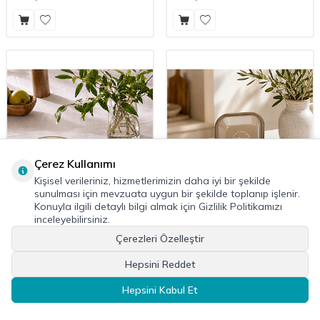
Çerez Kullanımı
Kişisel verileriniz, hizmetlerimizin daha iyi bir şekilde
sunulması için mevzuata uygun bir şekilde toplanıp işlenir.
Konuyla ilgili detaylı bilgi almak için Gizlilik Politikamızı
inceleyebilirsiniz.
Çerezleri Özelleştir
Hepsini Reddet
Emaye Tabak Seti 2li 21cm - Taş
Emaye Kare Kase Seti 4lü - Taş
Hepsini Kabul Et
Kordonlu
Kordonlu