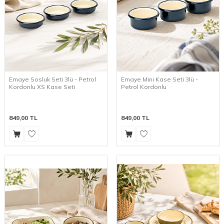
Emaye Sosluk Seti 3lü - Petrol
Emaye Mini Kase Seti 3lü -
Kordonlu XS Kase Seti
Petrol Kordonlu
849,00
TL
849,00
TL