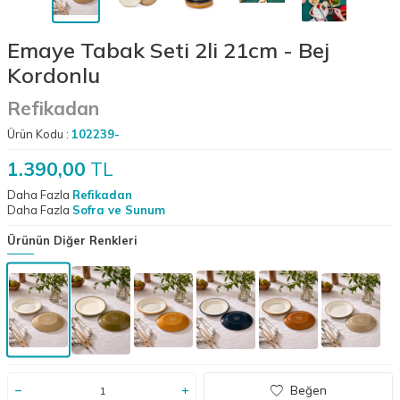
Emaye Tabak Seti 2li 21cm - Bej
Kordonlu
Refikadan
Ürün Kodu :
102239-
1.390,00
TL
Daha Fazla
Refikadan
Daha Fazla
Sofra ve Sunum
Ürünün Diğer Renkleri
Beğen