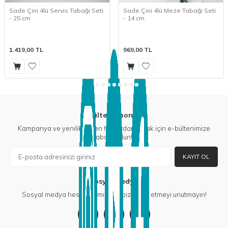
Sade Çini 4lü Servis Tabağı Seti
Sade Çini 4lü Meze Tabağı Seti
- 25 cm
- 14 cm
1.419,00
TL
969,00
TL
E-Bülten Aboneliği
Kampanya ve yeniliklerden haberdar olmak için e-bültenimize
abone olun!
KAYIT OL
Sosyal Medya
Sosyal medya hesaplarımızdan bizi takip etmeyi unutmayın!