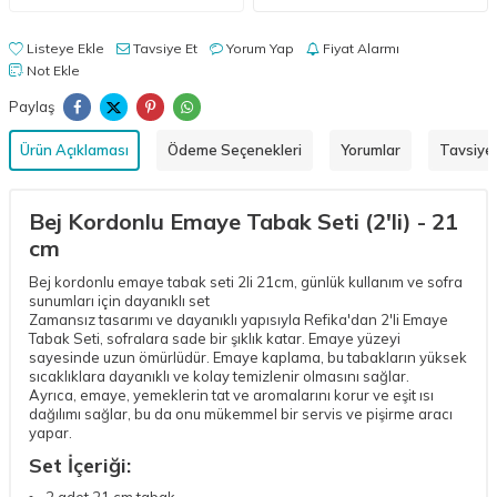
Listeye Ekle
Tavsiye Et
Yorum Yap
Fiyat Alarmı
Not Ekle
Paylaş
Ürün Açıklaması
Ödeme Seçenekleri
Yorumlar
Tavsiye 
Bej Kordonlu Emaye Tabak Seti (2'li) - 21
cm
Bej kordonlu emaye tabak seti 2li 21cm, günlük kullanım ve sofra
sunumları için dayanıklı set
Zamansız tasarımı ve dayanıklı yapısıyla Refika'dan 2'li Emaye
Tabak Seti, sofralara sade bir şıklık katar. Emaye yüzeyi
sayesinde uzun ömürlüdür. Emaye kaplama, bu tabakların yüksek
sıcaklıklara dayanıklı ve kolay temizlenir olmasını sağlar.
Ayrıca, emaye, yemeklerin tat ve aromalarını korur ve eşit ısı
dağılımı sağlar, bu da onu mükemmel bir servis ve pişirme aracı
yapar.
Set İçeriği:
2 adet 21 cm tabak