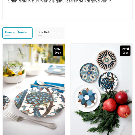
Satın aldığınız ürünler 2 iş günü içerisinde kargoya verilir.
Benzer Ürünler
Son Bakılanlar
YENI
YENI
Ürün
Ürün