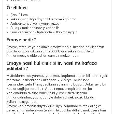
Özellikler:
Çap: 21 cm
Yüksek sıcaklığa dayanıklı emaye kaplama
Antibakteriyel ve hijyenik yüzey
Bulaşık makinesinde yıkanabilir
Fırın ve tüm ocak tiplerinde kullanıma uygun
Emaye nedir?
Emaye, metal veya döküm bir malzemenin, üzerine eriyik camın
dökülüp kaplandıktan sonra 800°C gibi yüksek sıcaklıkta
fırınlanmasıyla elde edilen cam bir malzemedir.
Emaye nasıl kullanılabilir, nasıl muhafaza
edilebilir?
Mutfaklarımızda yanmaz-yapışmaz kaplama olarak bilinen birçok
malzeme, aslında ocak üzerinde 280°C'ye ulaştığında
içerisindeki zehirli kimyasalların salınımına başlar. Dolayısıyla bu
kaplar sağlığa zararlıdır. Ancak emaye kaplı ürünler, bu
kaplamaların aksine 800°C gibi yüksek sıcaklıklarda
fırınlandığından, yapı itibariyle daha yüksek sıcaklıklarda
kullanıma uygundur.
Emaye kaplamanın dayanıklılığı aynı zamanda mutfak araç ve
gereçlerinin indüksiyon (elektrikli) ocaklar dâhil olmak üzere tüm