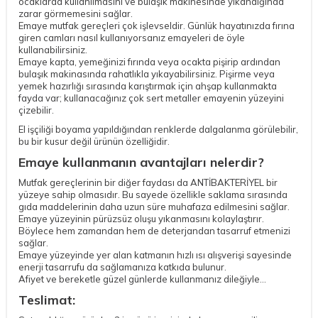
ocaklarda kullanılmasını ve bulaşık makinesinde yıkandığında
zarar görmemesini sağlar.
Emaye mutfak gereçleri çok işlevseldir. Günlük hayatınızda fırına
giren camları nasıl kullanıyorsanız emayeleri de öyle
kullanabilirsiniz.
Emaye kapta, yemeğinizi fırında veya ocakta pişirip ardından
bulaşık makinasında rahatlıkla yıkayabilirsiniz. Pişirme veya
yemek hazırlığı sırasında karıştırmak için ahşap kullanmakta
fayda var; kullanacağınız çok sert metaller emayenin yüzeyini
çizebilir.
El işçiliği boyama yapıldığından renklerde dalgalanma görülebilir,
bu bir kusur değil ürünün özelliğidir.
Emaye kullanmanın avantajları nelerdir?
Mutfak gereçlerinin bir diğer faydası da ANTİBAKTERİYEL bir
yüzeye sahip olmasıdır. Bu sayede özellikle saklama sırasında
gıda maddelerinin daha uzun süre muhafaza edilmesini sağlar.
Emaye yüzeyinin pürüzsüz oluşu yıkanmasını kolaylaştırır.
Böylece hem zamandan hem de deterjandan tasarruf etmenizi
sağlar.
Emaye yüzeyinde yer alan katmanın hızlı ısı alışverişi sayesinde
enerji tasarrufu da sağlamanıza katkıda bulunur.
Afiyet ve bereketle güzel günlerde kullanmanız dileğiyle...
Teslimat: