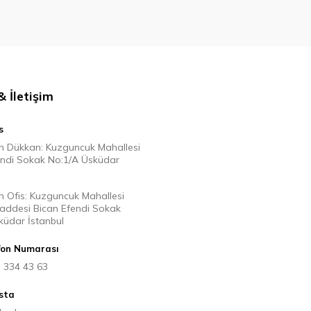
 İletişim
s
n Dükkan: Kuzguncuk Mahallesi
endi Sokak No:1/A Üsküdar
n Ofis: Kuzguncuk Mahallesi
Caddesi Bican Efendi Sokak
küdar İstanbul
fon Numarası
) 334 43 63
sta