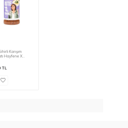
Sihirli Karışım
tı Hayfene X
dan
0
TL