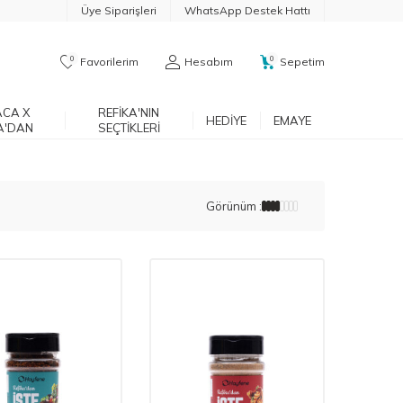
Üye Siparişleri
WhatsApp Destek Hattı
0
0
Favorilerim
Hesabım
Sepetim
CA X
REFIKA'NIN
HEDIYE
EMAYE
A'DAN
SEÇTIKLERI
Görünüm :