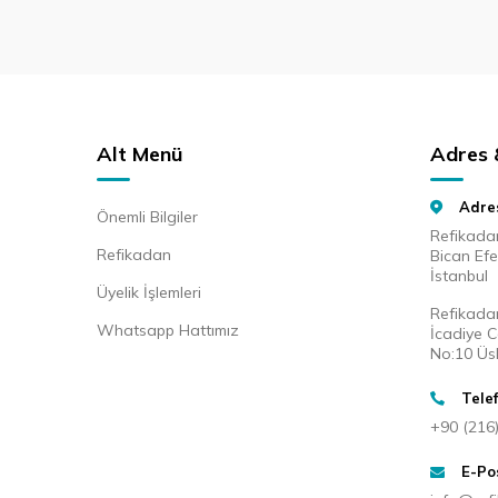
Alt Menü
Adres &
Adre
Önemli Bilgiler
Refikada
Refikadan
Bican Ef
İstanbul
Üyelik İşlemleri
Refikada
Whatsapp Hattımız
İcadiye 
No:10 Üs
Tele
+90 (216
E-Po