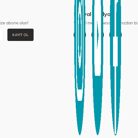
Sosyal Medya
ize abone olun!
Sosyal medya hesaplarımızdan biz
KAYIT OL