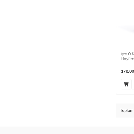
İşte O 
Hayfen
178,00
Topla