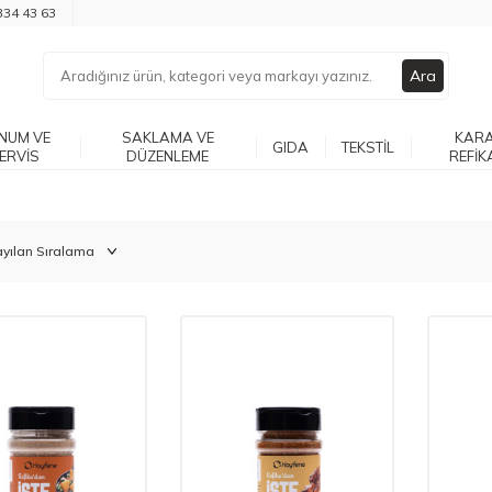
334 43 63
Ara
NUM VE
SAKLAMA VE
KARA
GIDA
TEKSTIL
ERVIS
DÜZENLEME
REFIK