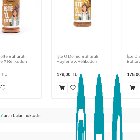
Köfte Baharatı
İşte O Dolma Baharatı
İşte O 
e X Refikadan
Hayfene X Refikadan
Bahara
Refika
TL
178,00
TL
178,0
m
7
ürün bulunmaktadır.