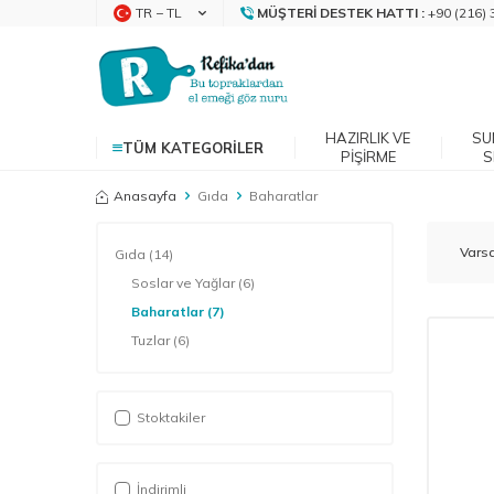
TR − TL
MÜŞTERI DESTEK HATTI :
+90 (216) 
HAZIRLIK VE
SU
TÜM KATEGORILER
PIŞIRME
S
Anasayfa
Gıda
Baharatlar
Gıda
(14)
Soslar ve Yağlar
(6)
Baharatlar
(7)
Tuzlar
(6)
Stoktakiler
İndirimli