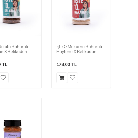
 Salata Baharatı
İşte O Makarna Baharatı
e X Refikadan
Hayfene X Refikadan
0
TL
178,00
TL