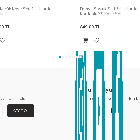
üçük Kase Seti 2li - Hardal
Emaye Sosluk Seti 3lü - Hardal
lu
Kordonlu XS Kase Seti
00
TL
849,00
TL
Sosyal Medya
ize abone olun!
Sosyal medya hesaplarımızdan biz
KAYIT OL