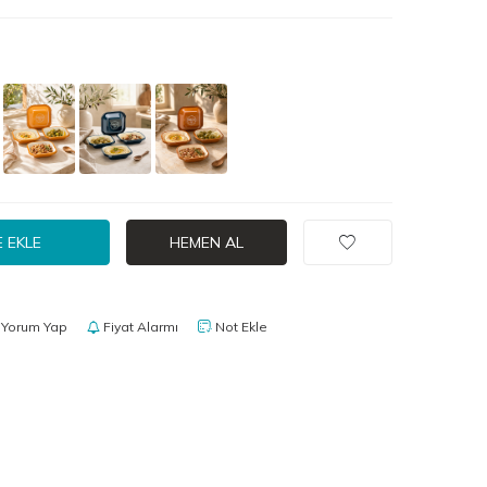
 EKLE
HEMEN AL
Yorum Yap
Fiyat Alarmı
Not Ekle