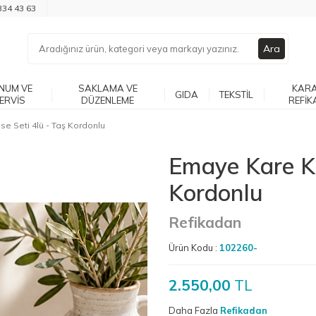
334 43 63
Ara
NUM VE
SAKLAMA VE
KARA
GIDA
TEKSTIL
ERVIS
DÜZENLEME
REFIK
e Seti 4lü - Taş Kordonlu
Emaye Kare Ka
Kordonlu
Refikadan
Ürün Kodu :
102260-
2.550,00
TL
Daha Fazla
Refikadan