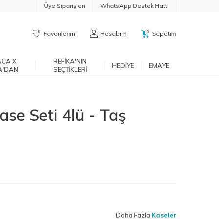
Üye Siparişleri
WhatsApp Destek Hattı
0
0
Favorilerim
Hesabım
Sepetim
CA X
REFIKA'NIN
HEDIYE
EMAYE
A'DAN
SEÇTIKLERI
se Seti 4lü - Taş
Daha Fazla
Kaseler