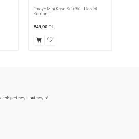
Emaye Mini Kase Seti 3lü - Hardal
Emaye 
Kordonlu
Kordo
849,00
TL
2.550
i takip etmeyi unutmayın!