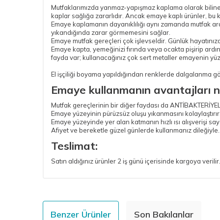
Mutfaklarımızda yanmaz-yapışmaz kaplama olarak bilinen b
kaplar sağlığa zararlıdır. Ancak emaye kaplı ürünler, bu 
Emaye kaplamanın dayanıklılığı aynı zamanda mutfak araç 
yıkandığında zarar görmemesini sağlar.
Emaye mutfak gereçleri çok işlevseldir. Günlük hayatınızda
Emaye kapta, yemeğinizi fırında veya ocakta pişirip ardın
fayda var; kullanacağınız çok sert metaller emayenin yüzey
El işçiliği boyama yapıldığından renklerde dalgalanma görül
Emaye kullanmanın avantajları n
Mutfak gereçlerinin bir diğer faydası da ANTİBAKTERİYEL
Emaye yüzeyinin pürüzsüz oluşu yıkanmasını kolaylaştır
Emaye yüzeyinde yer alan katmanın hızlı ısı alışverişi sa
Afiyet ve bereketle güzel günlerde kullanmanız dileğiyle..
Teslimat:
Satın aldığınız ürünler 2 iş günü içerisinde kargoya verilir
Benzer Ürünler
Son Bakılanlar