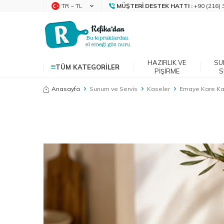
TR − TL
MÜŞTERI DESTEK HATTI :
+90 (216) 
HAZIRLIK VE
SU
TÜM KATEGORILER
PIŞIRME
S
Anasayfa
Sunum ve Servis
Kaseler
Emaye Kare Kas