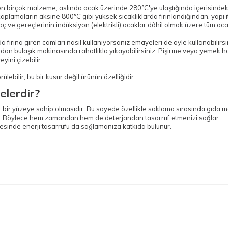
irçok malzeme, aslında ocak üzerinde 280°C'ye ulaştığında içerisindeki ze
kaplamaların aksine 800°C gibi yüksek sıcaklıklarda fırınlandığından, yapı 
ve gereçlerinin indüksiyon (elektrikli) ocaklar dâhil olmak üzere tüm oca
 fırına giren camları nasıl kullanıyorsanız emayeleri de öyle kullanabilirsi
dan bulaşık makinasında rahatlıkla yıkayabilirsiniz. Pişirme veya yemek ha
ini çizebilir.
ebilir, bu bir kusur değil ürünün özelliğidir.
elerdir?
 bir yüzeye sahip olmasıdır. Bu sayede özellikle saklama sırasında gıda 
ır. Böylece hem zamandan hem de deterjandan tasarruf etmenizi sağlar.
yesinde enerji tasarrufu da sağlamanıza katkıda bulunur.
.
.