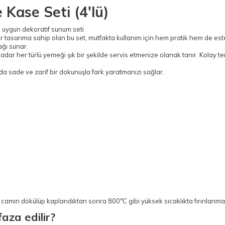
Kase Seti (4'lü)
 uygun dekoratif sunum seti
ir tasarıma sahip olan bu set, mutfakta kullanım için hem pratik hem de es
ağı sunar.
ar her türlü yemeği şık bir şekilde servis etmenize olanak tanır. Kolay 
 sade ve zarif bir dokunuşla fark yaratmanızı sağlar.
camın dökülüp kaplandıktan sonra 800°C gibi yüksek sıcaklıkta fırınlanma
faza edilir?