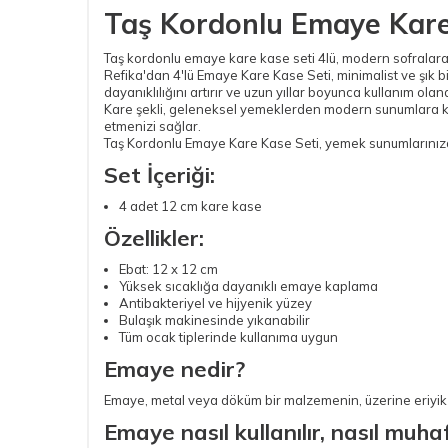
Taş Kordonlu Emaye Kare 
Taş kordonlu emaye kare kase seti 4lü, modern sofralara
Refika'dan 4'lü Emaye Kare Kase Seti, minimalist ve şık b
dayanıklılığını artırır ve uzun yıllar boyunca kullanım olan
Kare şekli, geleneksel yemeklerden modern sunumlara kad
etmenizi sağlar.
Taş Kordonlu Emaye Kare Kase Seti, yemek sunumlarınızda
Set İçeriği:
4 adet 12 cm kare kase
Özellikler:
Ebat: 12 x 12 cm
Yüksek sıcaklığa dayanıklı emaye kaplama
Antibakteriyel ve hijyenik yüzey
Bulaşık makinesinde yıkanabilir
Tüm ocak tiplerinde kullanıma uygun
Emaye nedir?
Emaye, metal veya döküm bir malzemenin, üzerine eriyik 
Emaye nasıl kullanılır, nasıl muha