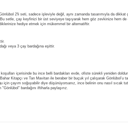
önlübol 2'li seti, sadece işleviyle değil, aynı zamanda tasarımıyla da dikkat 
Bu setle, çay keyfinizi bir üst seviyeye taşıyarak hem göz zevkinize hem de d
iklerinize hediye etmek için mükemmel bir alternatiftir.
ir.
ağı veya 3 çay bardağına eşittir.
şulları içerisinde bu ince belli bardakları evde, ofiste sürekli yeniden doldu
 Bahar Kitapçı ve Tan Mavitan ile beraber bir buçuk yıl çalışarak Gönlübol’u t
u için çayım soğuyabilir diye düşünüyorsanız, ince belinin onu nasıl sıcak tu
 "Gönlübol" bardağını iftiharla paylaşırız.