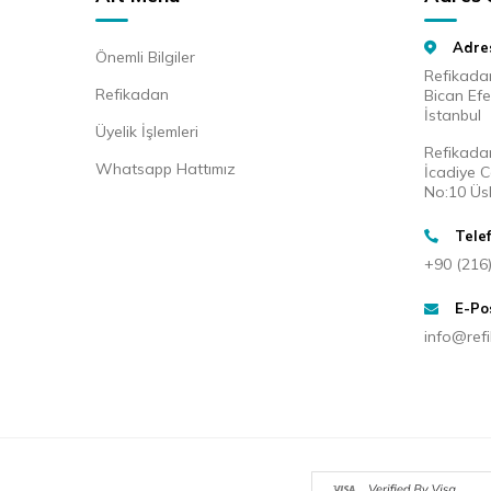
Adre
Önemli Bilgiler
Refikada
Refikadan
Bican Ef
İstanbul
Üyelik İşlemleri
Refikada
Whatsapp Hattımız
İcadiye 
No:10 Üs
Tele
+90 (216
E-Po
info@ref