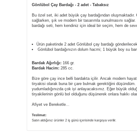
Gönlübol Çay Bardağı - 2 adet - Tabaksız
Bu özel set, iki adet büyük çay bardağından oluşmaktadır. G
sağlarken, şık ve modern bir tasarımla sunulmasını sağlar. 
bardağı seti, hem kendiniz için ideal bir seçim, hem de sevd
Ürün paketinde 2 adet Gönlübol çay bardağı gönderilecekt
Gönlübol bardağınızın dolum hacmi; 1 büyük boy su bard
Bardak Ağırlığı:
166 gr.
Bardak Hacim:
285 cc.
Bize göre çay ince belli bardakta içilir.
Ancak modern hayat ko
tiryakisi olarak buna bir çare bulmak gerektiğini düşündüm.
yudumladığınızda çok iyi anlayacaksınız.
Eğer büyük olduğ
tiryakilerinin gönlü bol olduğunu düşünerek onlara hakkı olan
Afiyet ve Bereketle...
Teslimat:
Satın aldığınız ürünler 2 iş günü içerisinde kargoya verilir.