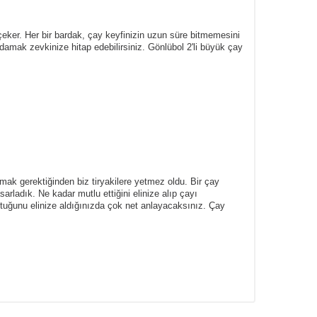
çeker. Her bir bardak, çay keyfinizin uzun süre bitmemesini
amak zevkinize hitap edebilirsiniz. Gönlübol 2'li büyük çay
rmak gerektiğinden biz tiryakilere yetmez oldu.
Bir çay
asarladık.
Ne kadar mutlu ettiğini elinize alıp çayı
ttuğunu elinize aldığınızda çok net anlayacaksınız.
Çay