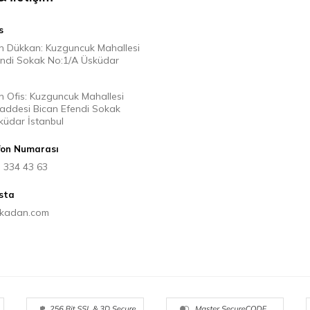
s
n Dükkan: Kuzguncuk Mahallesi
endi Sokak No:1/A Üsküdar
n Ofis: Kuzguncuk Mahallesi
Caddesi Bican Efendi Sokak
küdar İstanbul
fon Numarası
) 334 43 63
sta
ikadan.com