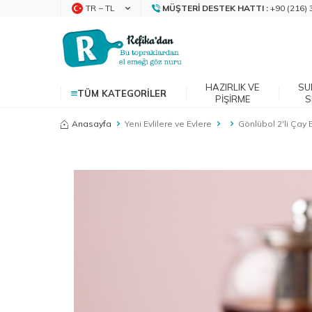
TR − TL
MÜŞTERI DESTEK HATTI :
+90 (216) 
HAZIRLIK VE
SU
TÜM KATEGORILER
PIŞIRME
S
Anasayfa
Yeni Evlilere ve Evlere
Gönlübol 2'li Çay 