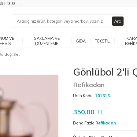
334 43 63
Ara
NUM VE
SAKLAMA VE
KARA
GIDA
TEKSTIL
ERVIS
DÜZENLEME
REFIK
Bardağı Seti
Gönlübol 2'li 
Refikadan
Ürün Kodu :
101616-
350,00
TL
Daha Fazla
Refikadan