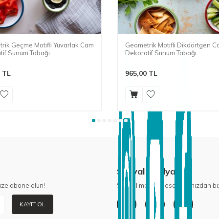
rik Geçme Motifli Yuvarlak Cam
Geometrik Motifli Dikdörtgen 
tif Sunum Tabağı
Dekoratif Sunum Tabağı
TL
965,00
TL
Sosyal Medya
ize abone olun!
Sosyal medya hesaplarımızdan biz
KAYIT OL