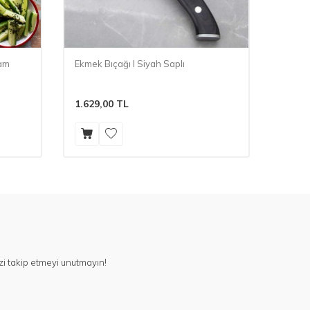
Cam
Ekmek Bıçağı l Siyah Saplı
Refika
Kahver
1.629,00
TL
3.059
i takip etmeyi unutmayın!