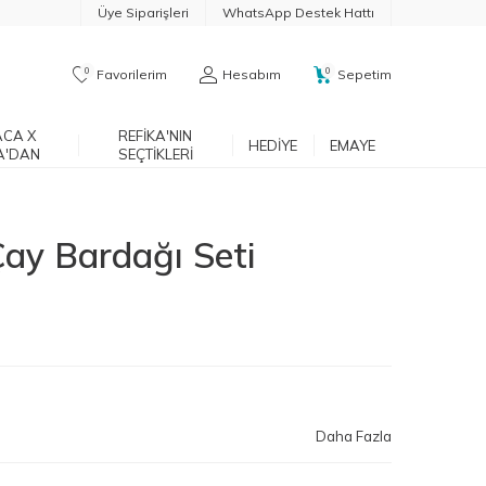
Üye Siparişleri
WhatsApp Destek Hattı
0
0
Favorilerim
Hesabım
Sepetim
CA X
REFIKA'NIN
HEDIYE
EMAYE
A'DAN
SEÇTIKLERI
Çay Bardağı Seti
Daha Fazla