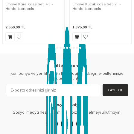
Emaye Kare Kase Seti 4lü -
Emaye Küçük Kase Seti 2li -
Hardal Kordonlu
Hardal Kordonlu
2.550,00
TL
1.375,00
TL
E-Bülten Aboneliği
Kampanya ve yeniliklerden haberdar olmak için e-bültenimize
abone olun!
KAYIT OL
Sosyal Medya
Sosyal medya hesaplarımızdan bizi takip etmeyi unutmayın!