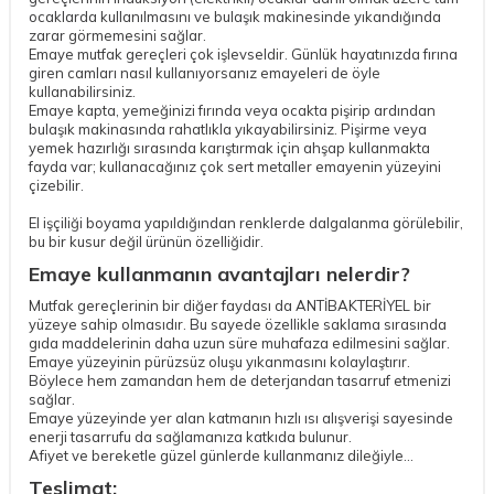
ocaklarda kullanılmasını ve bulaşık makinesinde yıkandığında
zarar görmemesini sağlar.
Emaye mutfak gereçleri çok işlevseldir. Günlük hayatınızda fırına
giren camları nasıl kullanıyorsanız emayeleri de öyle
kullanabilirsiniz.
Emaye kapta, yemeğinizi fırında veya ocakta pişirip ardından
bulaşık makinasında rahatlıkla yıkayabilirsiniz. Pişirme veya
yemek hazırlığı sırasında karıştırmak için ahşap kullanmakta
fayda var; kullanacağınız çok sert metaller emayenin yüzeyini
çizebilir.
El işçiliği boyama yapıldığından renklerde dalgalanma görülebilir,
bu bir kusur değil ürünün özelliğidir.
Emaye kullanmanın avantajları nelerdir?
Mutfak gereçlerinin bir diğer faydası da ANTİBAKTERİYEL bir
yüzeye sahip olmasıdır. Bu sayede özellikle saklama sırasında
gıda maddelerinin daha uzun süre muhafaza edilmesini sağlar.
Emaye yüzeyinin pürüzsüz oluşu yıkanmasını kolaylaştırır.
Böylece hem zamandan hem de deterjandan tasarruf etmenizi
sağlar.
Emaye yüzeyinde yer alan katmanın hızlı ısı alışverişi sayesinde
enerji tasarrufu da sağlamanıza katkıda bulunur.
Afiyet ve bereketle güzel günlerde kullanmanız dileğiyle...
Teslimat: