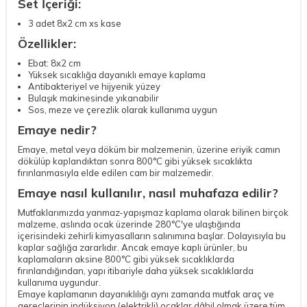
Set İçeriği:
3 adet 8x2 cm xs kase
Özellikler:
Ebat: 8x2 cm
Yüksek sıcaklığa dayanıklı emaye kaplama
Antibakteriyel ve hijyenik yüzey
Bulaşık makinesinde yıkanabilir
Sos, meze ve çerezlik olarak kullanıma uygun
Emaye nedir?
Emaye, metal veya döküm bir malzemenin, üzerine eriyik camın
dökülüp kaplandıktan sonra 800°C gibi yüksek sıcaklıkta
fırınlanmasıyla elde edilen cam bir malzemedir.
Emaye nasıl kullanılır, nasıl muhafaza edilir?
Mutfaklarımızda yanmaz-yapışmaz kaplama olarak bilinen birçok
malzeme, aslında ocak üzerinde 280°C'ye ulaştığında
içerisindeki zehirli kimyasalların salınımına başlar. Dolayısıyla bu
kaplar sağlığa zararlıdır. Ancak emaye kaplı ürünler, bu
kaplamaların aksine 800°C gibi yüksek sıcaklıklarda
fırınlandığından, yapı itibariyle daha yüksek sıcaklıklarda
kullanıma uygundur.
Emaye kaplamanın dayanıklılığı aynı zamanda mutfak araç ve
gereçlerinin indüksiyon (elektrikli) ocaklar dâhil olmak üzere tüm