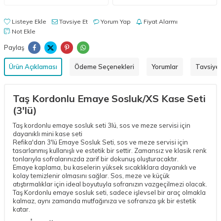
Listeye Ekle
Tavsiye Et
Yorum Yap
Fiyat Alarmı
Not Ekle
Paylaş
Ürün Açıklaması
Ödeme Seçenekleri
Yorumlar
Tavsiye 
Taş Kordonlu Emaye Sosluk/XS Kase Seti
(3'lü)
Taş kordonlu emaye sosluk seti 3lü, sos ve meze servisi için
dayanıklı mini kase seti
Refika'dan 3'lü Emaye Sosluk Seti, sos ve meze servisi için
tasarlanmış kullanışlı ve estetik bir settir. Zamansız ve klasik renk
tonlarıyla sofralarınızda zarif bir dokunuş oluşturacaktır.
Emaye kaplama, bu kaselerin yüksek sıcaklıklara dayanıklı ve
kolay temizlenir olmasını sağlar. Sos, meze ve küçük
atıştırmalıklar için ideal boyutuyla sofranızın vazgeçilmezi olacak.
Taş Kordonlu emaye sosluk seti, sadece işlevsel bir araç olmakla
kalmaz, aynı zamanda mutfağınıza ve sofranıza şık bir estetik
katar.