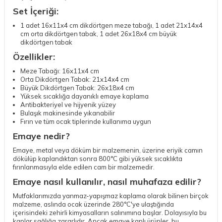
Set İçeriği:
1 adet 16x11x4 cm dikdörtgen meze tabağı, 1 adet 21x14x4
cm orta dikdörtgen tabak, 1 adet 26x18x4 cm büyük
dikdörtgen tabak
Özellikler:
Meze Tabağı: 16x11x4 cm
Orta Dikdörtgen Tabak: 21x14x4 cm
Büyük Dikdörtgen Tabak: 26x18x4 cm
Yüksek sıcaklığa dayanıklı emaye kaplama
Antibakteriyel ve hijyenik yüzey
Bulaşık makinesinde yıkanabilir
Fırın ve tüm ocak tiplerinde kullanıma uygun
Emaye nedir?
Emaye, metal veya döküm bir malzemenin, üzerine eriyik camın
dökülüp kaplandıktan sonra 800°C gibi yüksek sıcaklıkta
fırınlanmasıyla elde edilen cam bir malzemedir.
Emaye nasıl kullanılır, nasıl muhafaza edilir?
Mutfaklarımızda yanmaz-yapışmaz kaplama olarak bilinen birçok
malzeme, aslında ocak üzerinde 280°C'ye ulaştığında
içerisindeki zehirli kimyasalların salınımına başlar. Dolayısıyla bu
kaplar sağlığa zararlıdır. Ancak emaye kaplı ürünler, bu