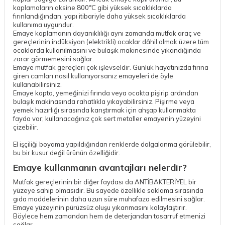
kaplamaların aksine 800°C gibi yüksek sıcaklıklarda
fırınlandığından, yapı itibariyle daha yüksek sıcaklıklarda
kullanıma uygundur.
Emaye kaplamanın dayanıklılığı aynı zamanda mutfak araç ve
gereçlerinin indüksiyon (elektrikli) ocaklar dâhil olmak üzere tüm
ocaklarda kullanılmasını ve bulaşık makinesinde yıkandığında
zarar görmemesini sağlar.
Emaye mutfak gereçleri çok işlevseldir. Günlük hayatınızda fırına
giren camları nasıl kullanıyorsanız emayeleri de öyle
kullanabilirsiniz.
Emaye kapta, yemeğinizi fırında veya ocakta pişirip ardından
bulaşık makinasında rahatlıkla yıkayabilirsiniz. Pişirme veya
yemek hazırlığı sırasında karıştırmak için ahşap kullanmakta
fayda var; kullanacağınız çok sert metaller emayenin yüzeyini
çizebilir.
El işçiliği boyama yapıldığından renklerde dalgalanma görülebilir,
bu bir kusur değil ürünün özelliğidir.
Emaye kullanmanın avantajları nelerdir?
Mutfak gereçlerinin bir diğer faydası da ANTİBAKTERİYEL bir
yüzeye sahip olmasıdır. Bu sayede özellikle saklama sırasında
gıda maddelerinin daha uzun süre muhafaza edilmesini sağlar.
Emaye yüzeyinin pürüzsüz oluşu yıkanmasını kolaylaştırır.
Böylece hem zamandan hem de deterjandan tasarruf etmenizi
sağlar.