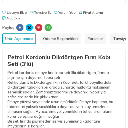
Listeye Ekle
Tavsiye Et
Yorum Yap
Fiyat Alarmı
Not Ekle
Paylaş
Ürün Açıklaması
Ödeme Seçenekleri
Yorumlar
Tavsiye 
Petrol Kordonlu Dikdörtgen Fırın Kabı
Seti (3'lü)
Petrol kordonlu emaye fırın kabı seti 3lü dikdörtgen, fırında
pişirme için dayanıklı tepsi seti
Refika'dan 3'lü Dikdörtgen Fırın Kabı Seti, farklı boyutlardaki
dikdörtgen tabakları bir arada sunarak mutfakta maksimum
esneklik sağlar. Zamansız tasarımı ve dayanıklı yapısıyla
sofralara sade bir şıklık katar.
Emaye yüzeyi sayesinde uzun ömürlüdür. Emaye kaplama, bu
tabakların yüksek sıcaklıklara dayanıklı ve kolay temizlenir
olmasını sağlar. Ayrıca, emaye, yemeklerin tat ve aromalarını
korur ve eşit ısı dağılımı sağlar.
Bu set, fırında pişirmeden servis sunumuna kadar tüm
ihtiyaçlarınızı karşılar.