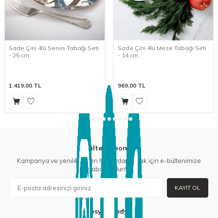
Sade Çini 4lü Servis Tabağı Seti
Sade Çini 4lü Meze Tabağı Seti
- 25 cm
- 14 cm
1.419,00
TL
969,00
TL
E-Bülten Aboneliği
Kampanya ve yeniliklerden haberdar olmak için e-bültenimize
abone olun!
KAYIT OL
Sosyal Medya