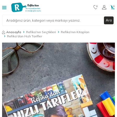
0
0
Ara
Anasayfa
Refika'nın Seçtikleri
Refika'nın Kitapları
Refika'dan Hızlı Tarifler