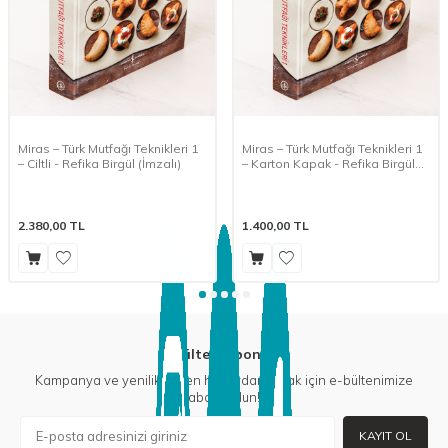
Miras – Türk Mutfağı Teknikleri 1
Miras – Türk Mutfağı Teknikleri 1
– Ciltli - Refika Birgül (İmzalı)
– Karton Kapak - Refika Birgül
(İmzalı)
2.380,00
TL
1.400,00
TL
E-Bülten Aboneliği
Kampanya ve yeniliklerden haberdar olmak için e-bültenimize
abone olun!
KAYIT OL