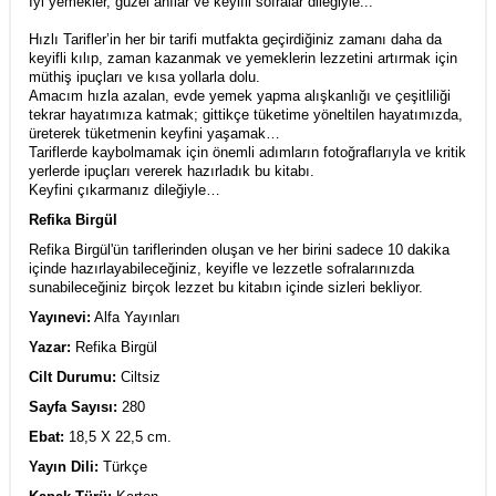
İyi yemekler, güzel anılar ve keyifli sofralar dileğiyle...
Hızlı Tarifler’in her bir tarifi mutfakta geçirdiğiniz zamanı daha da
keyifli kılıp, zaman kazanmak ve yemeklerin lezzetini artırmak için
müthiş ipuçları ve kısa yollarla dolu.
Amacım hızla azalan, evde yemek yapma alışkanlığı ve çeşitliliği
tekrar hayatımıza katmak; gittikçe tüketime yöneltilen hayatımızda,
üreterek tüketmenin keyfini yaşamak…
Tariflerde kaybolmamak için önemli adımların fotoğraflarıyla ve kritik
yerlerde ipuçları vererek hazırladık bu kitabı.
Keyfini çıkarmanız dileğiyle…
Refika Birgül
Refika Birgül'ün tariflerinden oluşan ve her birini sadece 10 dakika
içinde hazırlayabileceğiniz, keyifle ve lezzetle sofralarınızda
sunabileceğiniz birçok lezzet bu kitabın içinde sizleri bekliyor.
Yayınevi:
Alfa Yayınları
Yazar:
Refika Birgül
Cilt Durumu:
Ciltsiz
Sayfa Sayısı:
280
Ebat:
18,5 X 22,5 cm.
Yayın Dili:
Türkçe