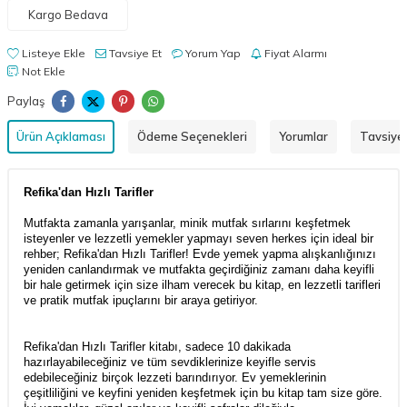
Kargo Bedava
Listeye Ekle
Tavsiye Et
Yorum Yap
Fiyat Alarmı
Not Ekle
Paylaş
Ürün Açıklaması
Ödeme Seçenekleri
Yorumlar
Tavsiye 
Refika'dan Hızlı Tarifler
Mutfakta zamanla yarışanlar, minik mutfak sırlarını keşfetmek
isteyenler ve lezzetli yemekler yapmayı seven herkes için ideal bir
rehber; Refika'dan Hızlı Tarifler! Evde yemek yapma alışkanlığınızı
yeniden canlandırmak ve mutfakta geçirdiğiniz zamanı daha keyifli
bir hale getirmek için size ilham verecek bu kitap, en lezzetli tarifleri
ve pratik mutfak ipuçlarını bir araya getiriyor.
Refika'dan Hızlı Tarifler kitabı, sadece 10 dakikada
hazırlayabileceğiniz ve tüm sevdiklerinize keyifle servis
edebileceğiniz birçok lezzeti barındırıyor. Ev yemeklerinin
çeşitliliğini ve keyfini yeniden keşfetmek için bu kitap tam size göre.