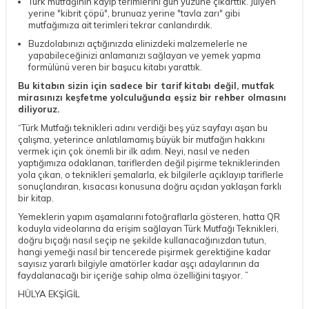
Türk mutfağının kayıp terimlerini gün yüzüne çıkarttık. Jülyen
yerine "kibrit çöpü", brunuaz yerine "tavla zarı" gibi
mutfağımıza ait terimleri tekrar canlandırdık.
Buzdolabınızı açtığınızda elinizdeki malzemelerle ne
yapabileceğinizi anlamanızı sağlayan ve yemek yapma
formülünü veren bir başucu kitabı yarattık.
Bu kitabın sizin için sadece bir tarif kitabı değil, mutfak
mirasınızı keşfetme yolculuğunda eşsiz bir rehber olmasını
diliyoruz.
“Türk Mutfağı teknikleri adını verdiği beş yüz sayfayı aşan bu
çalışma, yeterince anlatılamamış büyük bir mutfağın hakkını
vermek için çok önemli bir ilk adım. Neyi, nasıl ve neden
yaptığımıza odaklanan, tariflerden değil pişirme tekniklerinden
yola çıkan, o teknikleri şemalarla, ek bilgilerle açıklayıp tariflerle
sonuçlandıran, kısacası konusuna doğru açıdan yaklaşan farklı
bir kitap.
Yemeklerin yapım aşamalarını fotoğraflarla gösteren, hatta QR
koduyla videolarına da erişim sağlayan Türk Mutfağı Teknikleri,
doğru bıçağı nasıl seçip ne şekilde kullanacağınızdan tutun,
hangi yemeği nasıl bir tencerede pişirmek gerektiğine kadar
sayısız yararlı bilgiyle amatörler kadar aşçı adaylarının da
faydalanacağı bir içeriğe sahip olma özelliğini taşıyor. ”
HÜLYA EKŞİGİL