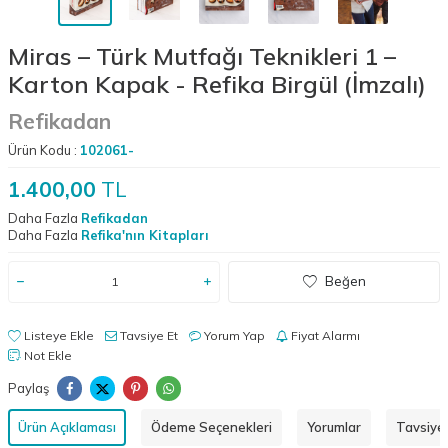
Miras – Türk Mutfağı Teknikleri 1 –
Karton Kapak - Refika Birgül (İmzalı)
Refikadan
Ürün Kodu :
102061-
1.400,00
TL
Daha Fazla
Refikadan
Daha Fazla
Refika'nın Kitapları
Beğen
Listeye Ekle
Tavsiye Et
Yorum Yap
Fiyat Alarmı
Not Ekle
Paylaş
Ürün Açıklaması
Ödeme Seçenekleri
Yorumlar
Tavsiye 