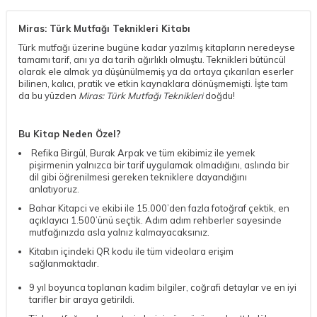
Miras: Türk Mutfağı Teknikleri Kitabı
Türk mutfağı üzerine bugüne kadar yazılmış kitapların neredeyse
tamamı tarif, anı ya da tarih ağırlıklı olmuştu. Teknikleri bütüncül
olarak ele almak ya düşünülmemiş ya da ortaya çıkarılan eserler
bilinen, kalıcı, pratik ve etkin kaynaklara dönüşmemişti. İşte tam
da bu yüzden
Miras: Türk Mutfağı Teknikleri
doğdu!
Bu Kitap Neden Özel?
Refika Birgül, Burak Arpak ve tüm ekibimiz ile yemek
pişirmenin yalnızca bir tarif uygulamak olmadığını, aslında bir
dil gibi öğrenilmesi gereken tekniklere dayandığını
anlatıyoruz.
Bahar Kitapci ve ekibi ile 15.000’den fazla fotoğraf çektik, en
açıklayıcı 1.500’ünü seçtik. Adım adım rehberler sayesinde
mutfağınızda asla yalnız kalmayacaksınız.
Kitabın içindeki QR kodu ile tüm videolara erişim
sağlanmaktadır.
9 yıl boyunca toplanan kadim bilgiler, coğrafi detaylar ve en iyi
tarifler bir araya getirildi.