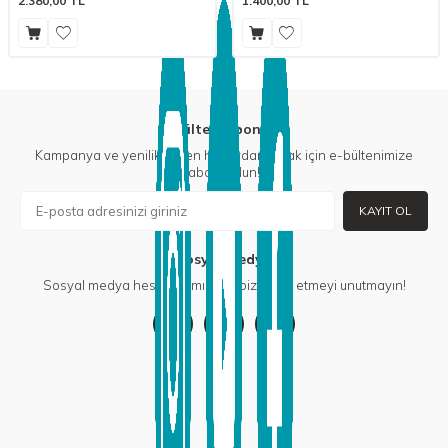
2.380,00
TL
1.400,00
TL
E-Bülten Aboneliği
Kampanya ve yeniliklerden haberdar olmak için e-bültenimize
abone olun!
KAYIT OL
Sosyal Medya
Sosyal medya hesaplarımızdan bizi takip etmeyi unutmayın!