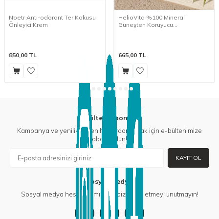
Noetr Anti-odorant Ter Kokusu
HelioVita %100 Mineral
Önleyici Krem
Güneşten Koruyucu
Yoğunlaştırılmış Krem (15 g)
850,00
TL
665,00
TL
E-Bülten Aboneliği
Kampanya ve yeniliklerden haberdar olmak için e-bültenimize
abone olun!
KAYIT OL
Sosyal Medya
Sosyal medya hesaplarımızdan bizi takip etmeyi unutmayın!