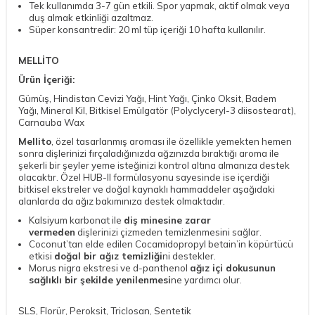
Tek kullanımda 3-7 gün etkili. Spor yapmak, aktif olmak veya
duş almak etkinliği azaltmaz.
Süper konsantredir: 20 ml tüp içeriği 10 hafta kullanılır.
MELLİTO
Ürün İçeriği:
Gümüş, Hindistan Cevizi Yağı, Hint Yağı, Çinko Oksit, Badem
Yağı, Mineral Kil, Bitkisel Emülgatör (Polyclyceryl-3 diisostearat),
Carnauba Wax
Mellito
, özel tasarlanmış aroması ile özellikle yemekten hemen
sonra dişlerinizi fırçaladığınızda ağzınızda bıraktığı aroma ile
şekerli bir şeyler yeme isteğinizi kontrol altına almanıza destek
olacaktır. Özel HUB-II formülasyonu sayesinde ise içerdiği
bitkisel ekstreler ve doğal kaynaklı hammaddeler aşağıdaki
alanlarda da ağız bakımınıza destek olmaktadır.
Kalsiyum karbonat ile
diş minesine zarar
vermeden
dişlerinizi çizmeden temizlenmesini sağlar.
Coconut’tan elde edilen Cocamidopropyl betain’in köpürtücü
etkisi
doğal bir ağız temizliği
ni destekler.
Morus nigra ekstresi ve d-panthenol
ağız içi dokusunun
sağlıklı bir şekilde yenilenmesi
ne yardımcı olur.
SLS, Florür, Peroksit, Triclosan, Sentetik