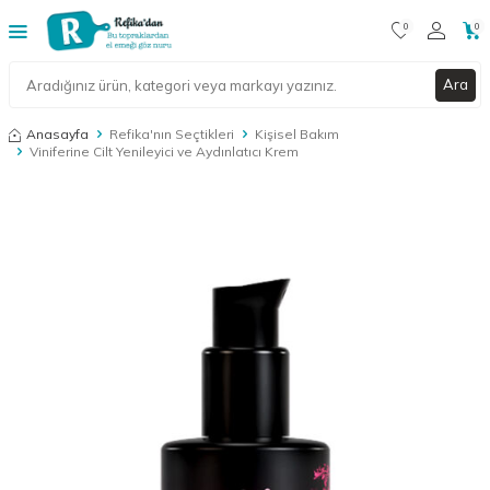
0
0
Ara
Anasayfa
Refika'nın Seçtikleri
Kişisel Bakım
Viniferine Cilt Yenileyici ve Aydınlatıcı Krem