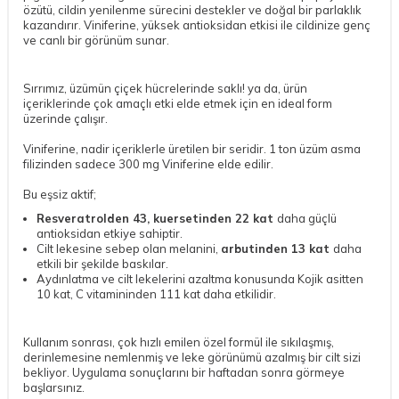
özütü, cildin yenilenme sürecini destekler ve doğal bir parlaklık
kazandırır. Viniferine, yüksek antioksidan etkisi ile cildinize genç
ve canlı bir görünüm sunar.
Sırrımız, üzümün çiçek hücrelerinde saklı! ya da, ürün
içeriklerinde çok amaçlı etki elde etmek için en ideal form
üzerinde çalışır.
Viniferine, nadir içeriklerle üretilen bir seridir. 1 ton üzüm asma
filizinden sadece 300 mg Viniferine elde edilir.
Bu eşsiz aktif;
Resveratrolden 43, kuersetinden 22 kat
daha güçlü
antioksidan etkiye sahiptir.
Cilt lekesine sebep olan melanini,
arbutinden 13 kat
daha
etkili bir şekilde baskılar.
Aydınlatma ve cilt lekelerini azaltma konusunda Kojik asitten
10 kat, C vitamininden 111 kat daha etkilidir.
Kullanım sonrası, çok hızlı emilen özel formül ile sıkılaşmış,
derinlemesine nemlenmiş ve leke görünümü azalmış bir cilt sizi
bekliyor. Uygulama sonuçlarını bir haftadan sonra görmeye
başlarsınız.