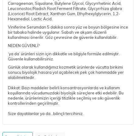
Carrageenan, Squalane, Butylene Glycol, Glycyrrhetinic Acid,
Leuconostoc/Radish Root Ferment Filtrate, Glycyrrhiza glabra
(Licorice) Root Extract, Xanthan Gum, Ethylhexylglycerin, 1,2-
Hexanediol, Lactic Acid.
Viniferine Serumdan 5 dakika sonra yüz ve boyun bölgesine ince
bir tabaka halinde uygulanır. Sabah ve akşam düzenli
kullanılması önerilir. Göz çevresine de güvenle kullanılabilir.
NEDEN GÜVENLİ?
‘ya da’ ürünleri sizin için dikkatle ve bilgiyle formüle edilmiştir.
Güvenle kullanabilirsiniz.
Günlük olarak kullandığımız kozmetik ürünlerde vücutta birikimi
sonucu biyolojik hasara yol açabilecek pek çok hammadde yer
alabilmektedir.
Dikkat: Bazı maddeler belirli konsantrasyonlarda ve kullanım
koşullarında vücudumuzdaki biyolojik süreçlere etki edebilir. Bu
nedenle, ürünlerimizin içeriği titizlikle seçilmiş ve sıkı güvenlik
kontrollerinden geçirilmiştir.
Size dayatılanlar ya da…bilinçli tercihiniz.