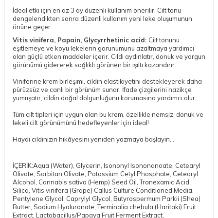
İdeal etki için en az 3 ay düzenli kullanım önerilir. Cilt tonu
dengelendikten sonra düzenli kullanım yeni leke oluşumunun
önüne geçer.
Vitis vinifera, Papain, Glycyrrhetinic acid:
Cilt tonunu
eşitlemeye ve koyu lekelerin görünümünü azaltmaya yardımcı
olan güçlü etken maddeler içerir. Cildi aydınlatır, donuk ve yorgun
görünümü gidererek sağlıklı görünen bir ışıltı kazandırır.
Viniferine krem birleşimi, cildin elastikiyetini destekleyerek daha
pürüzsüz ve canlı bir görünüm sunar. İfade çizgilerini nazikçe
yumuşatır, cildin doğal dolgunluğunu korumasına yardımcı olur.
Tüm cilt tipleri için uygun olan bu krem, özellikle nemsiz, donuk ve
lekeli cilt görünümünü hedefleyenler için ideal!
Haydi cildinizin hikâyesini yeniden yazmaya başlayın…
İÇERİK:Aqua (Water), Glycerin, Isononyl Isononanoate, Cetearyl
Olivate, Sorbitan Olivate, Potassium Cetyl Phosphate, Cetearyl
Alcohol, Cannabis sativa (Hemp) Seed Oil, Tranexamic Acid,
Silica, Vitis vinifera (Grape) Callus Culture Conditioned Media,
Pentylene Glycol, Caprylyl Glycol, Butyrospermum Parkii (Shea)
Butter, Sodium Hyaluronate, Terminalia chebula (Haritaki) Fruit
Extract, Lactobacillus/Papaya Fruit Ferment Extract,