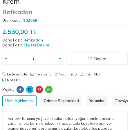
Krem
Refikadan
Ürün Kodu :
102068-
2.530,00
TL
Daha Fazla
Refikadan
Daha Fazla
Kişisel Bakım
Beğen
Listeye Ekle
Tavsiye Et
Yorum Yap
Fiyat Alarmı
Not Ekle
Paylaş
Ürün Açıklaması
Ödeme Seçenekleri
Yorumlar
Tavsiye 
Kenevir tohumu yağı ve skualan, cildin yoğun nemlenmesine
yardımcı olurken, traneksamik asit ciltteki koyu lekelerin ve
pigmentasyonun görünümünü azaltır. Lactobacillus papaya