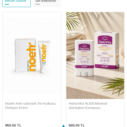
Benzer Ürünler
Son Bakılanlar
Noetr Anti-odorant Ter Kokusu
HelioVita %100 Mineral
Önleyici Krem
Güneşten Koruyucu
Yoğunlaştırılmış Krem (15 g)
850,00
TL
665,00
TL