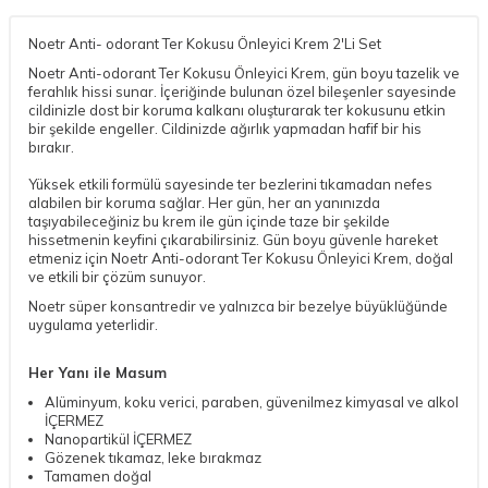
Noetr Anti- odorant Ter Kokusu Önleyici Krem 2'Li Set
Noetr Anti-odorant Ter Kokusu Önleyici Krem, gün boyu tazelik ve
ferahlık hissi sunar. İçeriğinde bulunan özel bileşenler sayesinde
cildinizle dost bir koruma kalkanı oluşturarak ter kokusunu etkin
bir şekilde engeller. Cildinizde ağırlık yapmadan hafif bir his
bırakır.
Yüksek etkili formülü sayesinde ter bezlerini tıkamadan nefes
alabilen bir koruma sağlar. Her gün, her an yanınızda
taşıyabileceğiniz bu krem ile gün içinde taze bir şekilde
hissetmenin keyfini çıkarabilirsiniz. Gün boyu güvenle hareket
etmeniz için Noetr Anti-odorant Ter Kokusu Önleyici Krem, doğal
ve etkili bir çözüm sunuyor.
Noetr süper konsantredir ve yalnızca bir bezelye büyüklüğünde
uygulama yeterlidir.
Her Yanı ile Masum
Alüminyum, koku verici, paraben, güvenilmez kimyasal ve alkol
İÇERMEZ
Nanopartikül İÇERMEZ
Gözenek tıkamaz, leke bırakmaz
Tamamen doğal