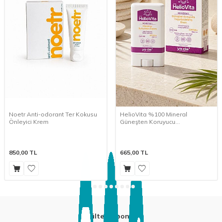
Noetr Anti-odorant Ter Kokusu
HelioVita %100 Mineral
Önleyici Krem
Güneşten Koruyucu
Yoğunlaştırılmış Krem (15 g)
850,00
TL
665,00
TL
E-Bülten Aboneliği