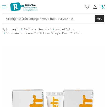
0
0
Ara
Anasayfa
Refika'nın Seçtikleri
Kişisel Bakım
Noetr Anti- odorant Ter Kokusu Önleyici Krem 2'Li Set