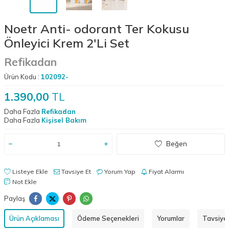
Noetr Anti- odorant Ter Kokusu
Önleyici Krem 2'Li Set
Refikadan
Ürün Kodu :
102092-
1.390,00
TL
Daha Fazla
Refikadan
Daha Fazla
Kişisel Bakım
Beğen
Listeye Ekle
Tavsiye Et
Yorum Yap
Fiyat Alarmı
Not Ekle
Paylaş
Ürün Açıklaması
Ödeme Seçenekleri
Yorumlar
Tavsiye 