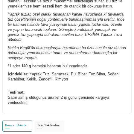
dumanlı lezzetin ve tuzun mükemmel birlikteliğini sunar. Bu tuz ile
yemeklerinize hem lezzetli hem de otantik bir dokunuş katın.
Yaprak tuzlar, özel olarak tasarlanan kapalı havuzlarda ki tavalarda,
tuz çözeltilerinin doğal yöntemlerle buharlaştırılmasıyla üretilir. İnce
bir katman halinde tava yüzeyinde kalan yaprak tuzlar elle, özenle
ve yapısı korunarak toplanır. Güneşte kurutularak yumuşak ve
gevrek tuz yapısıyla sofraların sevilen tuzu, EFSİNA Yaprak Tuza
dönüşür.
Refika Birgül’ün dokunuşlarıyla hazırlanan bu özel seri ile siz de son
dokunuşla yemeklerinizin tadını ve sunumlarınızı bambaşka bir
seviyeye taşıyın.
*1 adet
140 g
barbekü baharatı bulunmaktadır.
İçindekiler:
Yaprak Tuz, Sarımsak, Pul Biber, Toz Biber, Soğan,
Karabiber, Kekik, Zencefil, Kimyon
Teslimat:
Satın almış olduğunuz ürünler 2 iş günü içerisinde kargoya
verilecektir.
Benzer Ürünler
Son Bakılanlar