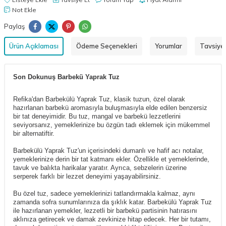
Not Ekle
Paylaş
Ürün Açıklaması
Ödeme Seçenekleri
Yorumlar
Tavsiye 
Son Dokunuş Barbekü Yaprak Tuz
Refika'dan Barbekülü Yaprak Tuz, klasik tuzun, özel olarak
hazırlanan barbekü aromasıyla buluşmasıyla elde edilen benzersiz
bir tat deneyimidir. Bu tuz, mangal ve barbekü lezzetlerini
seviyorsanız, yemeklerinize bu özgün tadı eklemek için mükemmel
bir alternatiftir.
Barbekülü Yaprak Tuz'un içerisindeki dumanlı ve hafif acı notalar,
yemeklerinize derin bir tat katmanı ekler. Özellikle et yemeklerinde,
tavuk ve balıkta harikalar yaratır. Ayrıca, sebzelerin üzerine
serperek farklı bir lezzet deneyimi yaşayabilirsiniz.
Bu özel tuz, sadece yemeklerinizi tatlandırmakla kalmaz, aynı
zamanda sofra sunumlarınıza da şıklık katar. Barbekülü Yaprak Tuz
ile hazırlanan yemekler, lezzetli bir barbekü partisinin hatırasını
aklınıza getirecek ve damak zevkinize hitap edecek. Her bir tutamı,