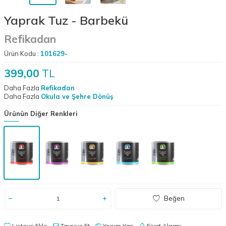
Yaprak Tuz - Barbekü
Refikadan
Ürün Kodu :
101629-
399,00
TL
Daha Fazla
Refikadan
Daha Fazla
Okula ve Şehre Dönüş
Ürünün Diğer Renkleri
Beğen
Listeye Ekle
Tavsiye Et
Yorum Yap
Fiyat Alarmı