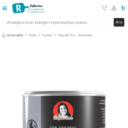
0
0
Ara
Anasayfa
Gıda
Tuzlar
Yaprak Tuz - Barbekü