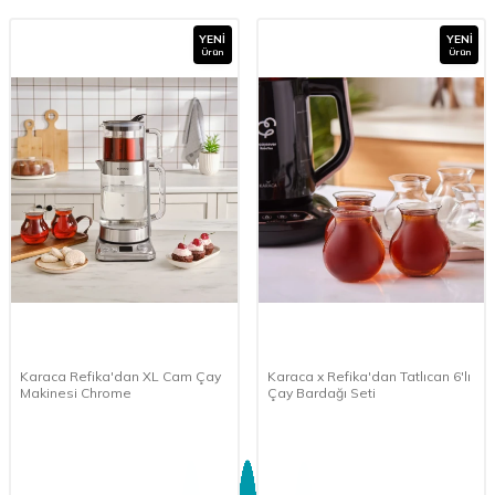
YENI
YENI
Ürün
Ürün
Karaca Refika'dan XL Cam Çay
Karaca x Refika'dan Tatlıcan 6'lı
Makinesi Chrome
Çay Bardağı Seti