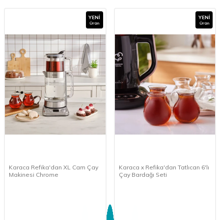
YENI
YENI
Ürün
Ürün
Karaca Refika'dan XL Cam Çay
Karaca x Refika'dan Tatlıcan 6'lı
Makinesi Chrome
Çay Bardağı Seti