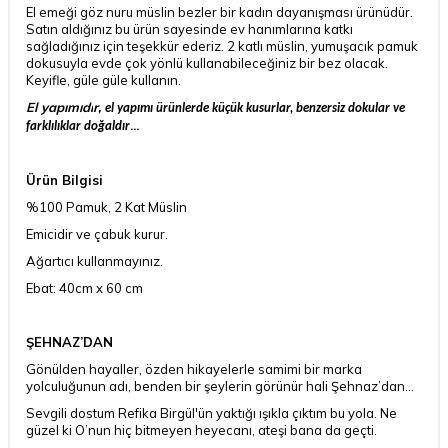
El emeği göz nuru müslin bezler bir kadın dayanışması ürünüdür.
Satın aldığınız bu ürün sayesinde ev hanımlarına katkı
sağladığınız için teşekkür ederiz. 2 katlı müslin, yumuşacık pamuk
dokusuyla evde çok yönlü kullanabileceğiniz bir bez olacak.
Keyifle, güle güle kullanın.
El yapımıdı
r,
el yapımı ürünlerde küçük kusurlar, benzersiz dokular ve
...
farklılıklar doğaldır
Ürün Bilgisi
%100 Pamuk, 2 Kat Müslin
Emicidir ve çabuk kurur.
Ağartıcı kullanmayınız.
Ebat: 40cm x 60 cm
ŞEHNAZ’DAN
Gönülden hayaller, özden hikayelerle samimi bir marka
yolculuğunun adı, benden bir şeylerin görünür hali Şehnaz’dan...
Sevgili dostum Refika Birgül'ün yaktığı ışıkla çıktım bu yola. Ne
güzel ki O’nun hiç bitmeyen heyecanı, ateşi bana da geçti.