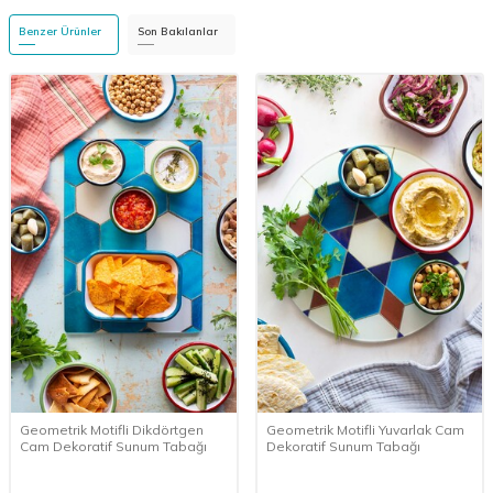
Benzer Ürünler
Son Bakılanlar
Geometrik Motifli Dikdörtgen
Geometrik Motifli Yuvarlak Cam
Cam Dekoratif Sunum Tabağı
Dekoratif Sunum Tabağı