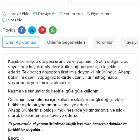
Listeye Ekle
Tavsiye Et
Yorum Yap
Fiyat Alarmı
Not Ekle
Paylaş
Ürün Açıklaması
Ödeme Seçenekleri
Yorumlar
Tavsiye 
Küçük bir ahşap atölyesi ürünü ve el yapımıdır. Satın aldığınız bu
sayesinde küçük atölyelere katkı sağladığınız için teşekkür
ederiz. Tek parça ahşaptan üretilmiş dayanıklı bir üründür. Ahşap
bakımını özenli yaptığınız taktirde uzun yıllar mutfağınızda
yaşlanacak yardımcınız olacaktır.
Kesme ve sunumlarda keyifle, güle güle kullanın.
Ömrünün uzun olması için kullanım sıklığına bağlı değişmekle
birlikte ayda bir yağlamanızı tavsiye ederiz.
Ahşap ürünlerinizi bulaşık makinesinde yıkamamanızı ve ıslak
olarak bırakmamanızı tavsiye ederiz.
El yapımıdı
r,
el yapımı ürünlerde küçük kusurlar, benzersiz dokular ve
...
farklılıklar doğaldır
Ebat: