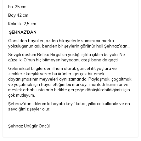
En: 25 cm
Boy 42 cm
Kalınlık: 2,5 cm
ŞEHNAZ’DAN
Gönülden hayaller, özden hikayelerle samimi bir marka
yolculuğunun adı, benden bir şeylerin görünür hali Şehnaz’dan...
Sevgili dostum Refika Birgül'ün yaktığı ışıkla çıktım bu yola. Ne
güzel ki O’nun hiç bitmeyen heyecanı, ateşi bana da geçti.
Geleneksel bilgilerden ilham alarak güncel ihtiyaçlara ve
zevklere karşılık veren bu ürünler, gerçek bir emek
dayanışmasının meyveleri aynı zamanda. Paylaşmak, çoğaltmak
ve yaşatmak için hayal ettiğim bu markayı, marifetli hanımlar ve
meslek erbabı ustalarla birlikte gerçeğe dönüştürebildiğimiz için
çok mutluyum.
Şehnaz’dan, dilerim ki hayata keyif katar, yıllarca kullanılır ve en
sevdiğimiz şeyler olur.
Şehnaz Ünügür Öncül