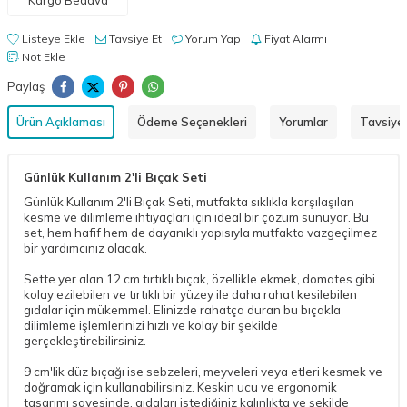
Listeye Ekle
Tavsiye Et
Yorum Yap
Fiyat Alarmı
Not Ekle
Paylaş
Ürün Açıklaması
Ödeme Seçenekleri
Yorumlar
Tavsiye 
Günlük Kullanım 2'li Bıçak Seti
Günlük Kullanım 2'li Bıçak Seti, mutfakta sıklıkla karşılaşılan
kesme ve dilimleme ihtiyaçları için ideal bir çözüm sunuyor. Bu
set, hem hafif hem de dayanıklı yapısıyla mutfakta vazgeçilmez
bir yardımcınız olacak.
Sette yer alan 12 cm tırtıklı bıçak, özellikle ekmek, domates gibi
kolay ezilebilen ve tırtıklı bir yüzey ile daha rahat kesilebilen
gıdalar için mükemmel. Elinizde rahatça duran bu bıçakla
dilimleme işlemlerinizi hızlı ve kolay bir şekilde
gerçekleştirebilirsiniz.
9 cm'lik düz bıçağı ise sebzeleri, meyveleri veya etleri kesmek ve
doğramak için kullanabilirsiniz. Keskin ucu ve ergonomik
tasarımı sayesinde, gıdaları istediğiniz kalınlıkta ve şekilde