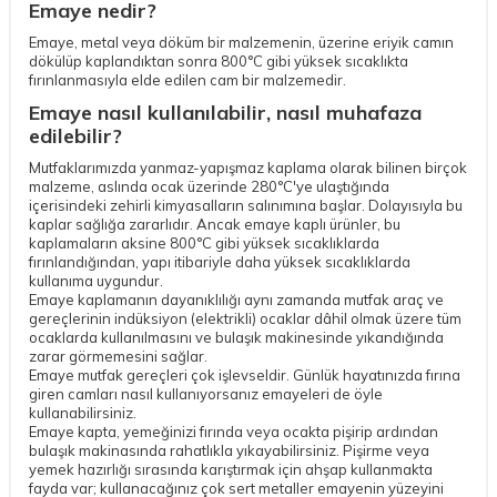
Emaye nedir?
Emaye, metal veya döküm bir malzemenin, üzerine eriyik camın
dökülüp kaplandıktan sonra 800°C gibi yüksek sıcaklıkta
fırınlanmasıyla elde edilen cam bir malzemedir.
Emaye nasıl kullanılabilir, nasıl muhafaza
edilebilir?
Mutfaklarımızda yanmaz-yapışmaz kaplama olarak bilinen birçok
malzeme, aslında ocak üzerinde 280°C'ye ulaştığında
içerisindeki zehirli kimyasalların salınımına başlar. Dolayısıyla bu
kaplar sağlığa zararlıdır. Ancak emaye kaplı ürünler, bu
kaplamaların aksine 800°C gibi yüksek sıcaklıklarda
fırınlandığından, yapı itibariyle daha yüksek sıcaklıklarda
kullanıma uygundur.
Emaye kaplamanın dayanıklılığı aynı zamanda mutfak araç ve
gereçlerinin indüksiyon (elektrikli) ocaklar dâhil olmak üzere tüm
ocaklarda kullanılmasını ve bulaşık makinesinde yıkandığında
zarar görmemesini sağlar.
Emaye mutfak gereçleri çok işlevseldir. Günlük hayatınızda fırına
giren camları nasıl kullanıyorsanız emayeleri de öyle
kullanabilirsiniz.
Emaye kapta, yemeğinizi fırında veya ocakta pişirip ardından
bulaşık makinasında rahatlıkla yıkayabilirsiniz. Pişirme veya
yemek hazırlığı sırasında karıştırmak için ahşap kullanmakta
fayda var; kullanacağınız çok sert metaller emayenin yüzeyini