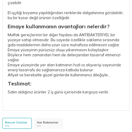
çizebilir.
El işçiliği boyama yapıldığından renklerde dalgalanma görülebilir,
bu bir kusur değil ürünün özelliğidir.
Emaye kullanmanın avantajları nelerdir?
Mutfak gereçlerinin bir diğer faydası da ANTİBAKTERİYEL bir
yüzeye sahip olmasıdır. Bu sayede özellikle saklama sırasında
gıda maddelerinin daha uzun süre muhafaza edilmesini sağlar.
Emaye yüzeyinin pürüzsüz oluşu yıkanmasını kolaylaştırır.
Böylece hem zamandan hem de deterjandan tasarruf etmenizi
sağlar.
Emaye yüzeyinde yer alan katmanın hızlı ısı alışverişi sayesinde
enerji tasarrufu da sağlamanıza katkıda bulunur.
Afiyet ve bereketle güzel günlerde kullanmanız dileğiyle...
Teslimat:
Satın aldığınız ürünler 2 iş günü içerisinde kargoya verilir.
Benzer Ürünler
Son Bakılanlar