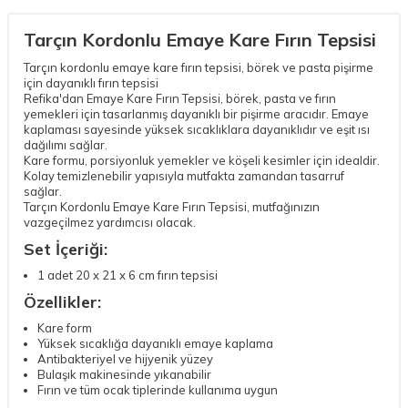
Tarçın Kordonlu Emaye Kare Fırın Tepsisi
Tarçın kordonlu emaye kare fırın tepsisi, börek ve pasta pişirme
için dayanıklı fırın tepsisi
Refika'dan Emaye Kare Fırın Tepsisi, börek, pasta ve fırın
yemekleri için tasarlanmış dayanıklı bir pişirme aracıdır. Emaye
kaplaması sayesinde yüksek sıcaklıklara dayanıklıdır ve eşit ısı
dağılımı sağlar.
Kare formu, porsiyonluk yemekler ve köşeli kesimler için idealdir.
Kolay temizlenebilir yapısıyla mutfakta zamandan tasarruf
sağlar.
Tarçın Kordonlu Emaye Kare Fırın Tepsisi, mutfağınızın
vazgeçilmez yardımcısı olacak.
Set İçeriği:
1 adet 20 x 21 x 6 cm fırın tepsisi
Özellikler:
Kare form
Yüksek sıcaklığa dayanıklı emaye kaplama
Antibakteriyel ve hijyenik yüzey
Bulaşık makinesinde yıkanabilir
Fırın ve tüm ocak tiplerinde kullanıma uygun