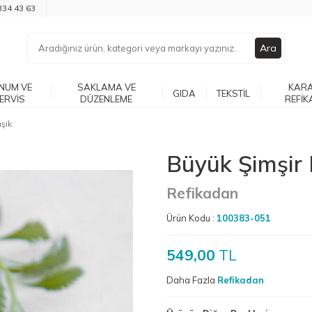
334 43 63
Ara
NUM VE
SAKLAMA VE
KARA
GIDA
TEKSTIL
ERVIS
DÜZENLEME
REFIK
şık
Büyük Şimşir 
Refikadan
Ürün Kodu :
100383-051
549,00
TL
Daha Fazla
Refikadan