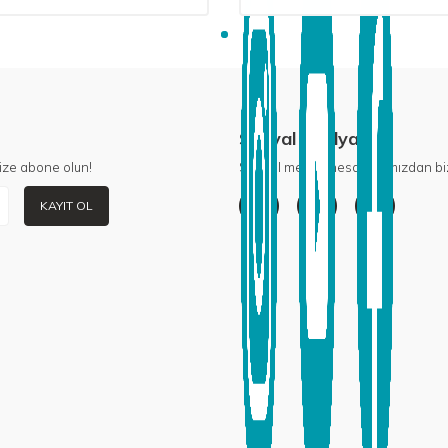
Sosyal Medya
ize abone olun!
Sosyal medya hesaplarımızdan biz
KAYIT OL