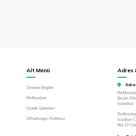
Alt Menü
Adres &
Adre
Önemli Bilgiler
Refikada
Refikadan
Bican Ef
İstanbul
Üyelik İşlemleri
Refikada
Whatsapp Hattımız
İcadiye 
No:10 Üs