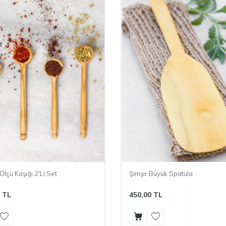
lçü Kaşığı 2'Li Set
Şimşir Büyük Spatula
TL
450,00
TL