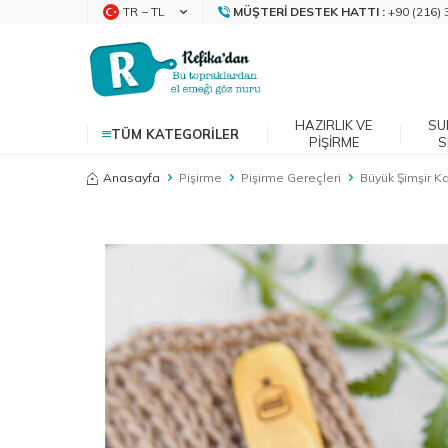
TR − TL
MÜŞTERI DESTEK HATTI :
+90 (216) 
HAZIRLIK VE
SU
TÜM KATEGORILER
PIŞIRME
S
Anasayfa
Pişirme
Pişirme Gereçleri
Büyük Şimşir Ka