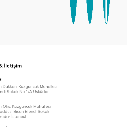
 İletişim
s
n Dükkan: Kuzguncuk Mahallesi
endi Sokak No:1/A Üsküdar
n Ofis: Kuzguncuk Mahallesi
Caddesi Bican Efendi Sokak
küdar İstanbul