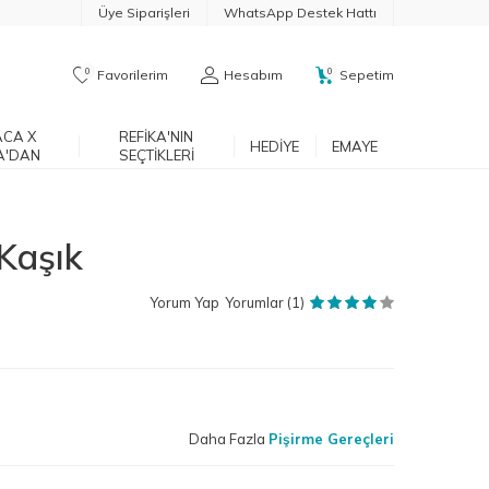
Üye Siparişleri
WhatsApp Destek Hattı
0
0
Favorilerim
Hesabım
Sepetim
CA X
REFIKA'NIN
HEDIYE
EMAYE
A'DAN
SEÇTIKLERI
Kaşık
Yorum Yap
Yorumlar (1)
Daha Fazla
Pişirme Gereçleri